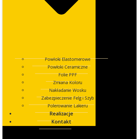
Powłoki Elastomerowe
Powłoki Ceramiczne
Folie PPF
Zmiana Koloru
Nakładanie Wosku
Zabezpieczenie Felg i Szyb
Polerowanie Lakieru
Realizacje
Kontakt