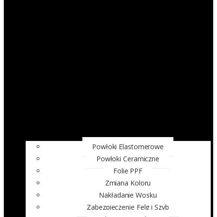
Powłoki Elastomerowe
Powłoki Ceramiczne
Folie PPF
Zmiana Koloru
Nakładanie Wosku
Zabezpieczenie Felg i Szyb